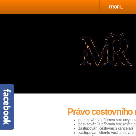
PROFIL
Právo cestovního 
posuzování a příprava smlouvy o 
posuzování a příprava smluvních 
zastupování cestovních kanceláří
zastupování klientů vůči cestovním