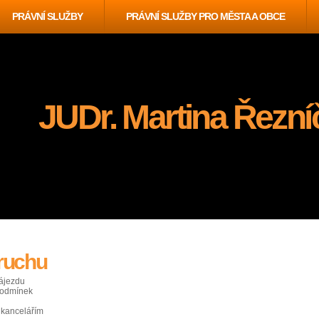
PRÁVNÍ SLUŽBY
PRÁVNÍ SLUŽBY PRO MĚSTA A OBCE
JUDr. Martina Řezní
ruchu
zájezdu
podmínek
 kancelářím