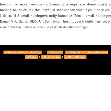
hosting banan.cz
,
webhosting banan.cz
a
registrace doménových 
hosting banan.cz
, tak stačí navštívit stránky společnosti a přejít do sekce
k dispozici 3
email hostingové tarify banan.cz
. Těmito
email hostingov
Banan VIP, Banan SEO
. U všech
email hostingových tarifů
není počet 
nijak omezena. Jediné omezení je velikostí daného hostingu.
WEBOVÉ STRÁNKY ZDARMA
OD
BANAN.CZ
|
OSTRAVSKI TVORBA WEBOVÝCH
STRÁNEK
|
PŘIHLÁSIT SE
|
MAPA STRÁNEK